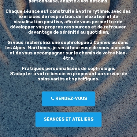
personnalisé, adapté à vos besoins.
Chaque séance est construite à votre rythme, avec des 
exercices de respiration, de relaxation et de 
visualisation positive, afin de vous permettre de 
développer vos propres ressources et de retrouver 
davantage de sérénité au quotidien.
Si vous recherchez une sophrologue à Cannes ou dans 
les Alpes-Maritimes, je serai heureuse de vous accueillir 
et de vous accompagner sur le chemin de votre bien-
être.
Pratiques personnalisées de sophrologie.
 S'adapter à votre besoin en proposant un service de 
soins variés et spécifiques.
RENDEZ-VOUS
SÉANCES ET ATELIERS