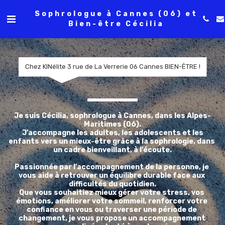
Sophrologue à Cannes (06) et
Bien-être Cécilia
Chez KINélite 3 rue de La Verrerie 06 Cannes BIEN-ÊTRE !
Je suis Cécilia, sophrologue à Cannes, dans les Alpes-
Maritimes (06).
 J’accompagne les adultes, les adolescents et les 
enfants vers un mieux-être grâce à la sophrologie, dans 
un cadre bienveillant, à l’écoute.
Passionnée par l’accompagnement de la personne, je 
vous aide à retrouver un équilibre durable face aux 
difficultés du quotidien.
Que vous souhaitiez mieux gérer votre stress, vos 
émotions, améliorer votre sommeil, renforcer votre 
confiance en vous ou traverser une période de 
changement, je vous propose un accompagnement 