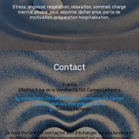
Stress, angoisse, respiration, relaxation, sommeil, charge 
mental, phobie, peur, déprime, lâcher prise, perte de 
motivation, préparation hospitalisation.
Contact
France
KINélite 3 rue de la Verrerie 06150 Cannes La bocca
+undefined-0664958316
-
Sophrologue 06 Cannes
cecy.therapy.energy@gmail.com
Tous les Samedis
Je vous invite à me contacter afin d'échanger sur vos besoins et 
de définir ensemble l'accompagnement qui vous correspond.
